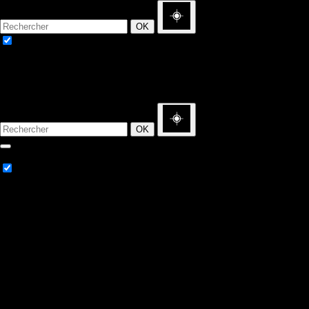
OK
Importateurs
Où trouver nos vins
OK
Vous pouvez filtrer les résultats par catégorie
Importateurs