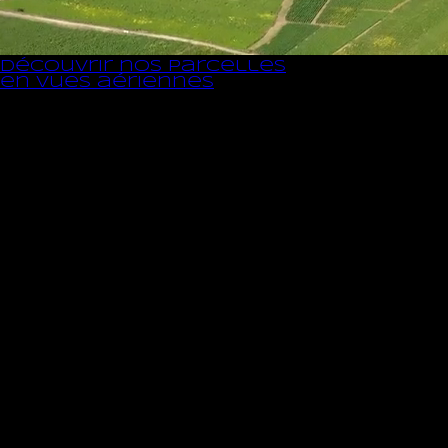
découvrir nos parcelles
en vues aériennes
Mentions légales et Confidentialités
en
La Maison
Les vignes / les vins
Vinification
News & Presse
Distributeurs